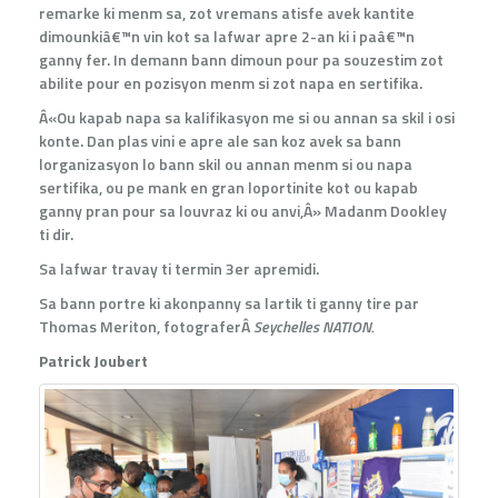
remarke ki menm sa, zot vremans atisfe avek kantite
dimounkiâ€™n vin kot sa lafwar apre 2-an ki i paâ€™n
ganny fer. In demann bann dimoun pour pa souzestim zot
abilite pour en pozisyon menm si zot napa en sertifika.
Â«Ou kapab napa sa kalifikasyon me si ou annan sa skil i osi
konte. Dan plas vini e apre ale san koz avek sa bann
lorganizasyon lo bann skil ou annan menm si ou napa
sertifika, ou pe mank en gran loportinite kot ou kapab
ganny pran pour sa louvraz ki ou anvi,Â» Madanm Dookley
ti dir.
Sa lafwar travay ti termin 3er apremidi.
Sa bann portre ki akonpanny sa lartik ti ganny tire par
Thomas Meriton, fotograferÂ
Seychelles NATION.
Patrick Joubert