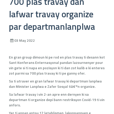
700 plas travay dan
lafwar travay organize
par departmanlanplwa
03 May 2022
En gran group dimoun ki pe rod en plas travay ti desann kot
Sant Konferans Enternasyonal pandan lazournenyer pour
vin gete si ti napa en pozisyon ki ti dan zot kalib e ki enteres
zot parmi sa 700 plas travay ki ti pe ganny ofer.
Sa ti atraver en gran lafwar travay ki departman lanplwa
dan Minister Lanplwa e Zafer Sosyal tiâ€™n organize.
Sa lafwar travay i vin 2-an apre enn dernyen ki sa
departman ti organize depi bann restriksyon Covid-19 ti vin
anfors.
Yer ti annan antou 17 letablisman, lakonpannyen e