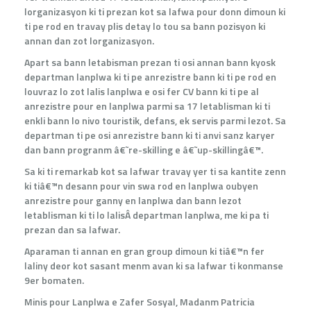
lorganizasyon ki ti prezan kot sa lafwa pour donn dimoun ki
ti pe rod en travay plis detay lo tou sa bann pozisyon ki
annan dan zot lorganizasyon.
Apart sa bann letabisman prezan ti osi annan bann kyosk
departman lanplwa ki ti pe anrezistre bann ki ti pe rod en
louvraz lo zot lalis lanplwa e osi fer CV bann ki ti pe al
anrezistre pour en lanplwa parmi sa 17 letablisman ki ti
enkli bann lo nivo touristik, defans, ek servis parmi lezot. Sa
departman ti pe osi anrezistre bann ki ti anvi sanz karyer
dan bann progranm â€˜re-skilling e â€˜up-skillingâ€™.
Sa ki ti remarkab kot sa lafwar travay yer ti sa kantite zenn
ki tiâ€™n desann pour vin swa rod en lanplwa oubyen
anrezistre pour ganny en lanplwa dan bann lezot
letablisman ki ti lo lalisÂ departman lanplwa, me ki pa ti
prezan dan sa lafwar.
Aparaman ti annan en gran group dimoun ki tiâ€™n fer
laliny deor kot sasant menm avan ki sa lafwar ti konmanse
9er bomaten.
Minis pour Lanplwa e Zafer Sosyal, Madanm Patricia