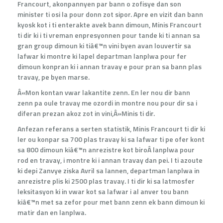
Francourt, akonpannyen par bann o zofisye dan son
minister ti osi la pour donn zot sipor. Apre en vizit dan bann
kyosk kot i ti enterakte avek bann dimoun, Minis Francourt
ti dir ki i ti vreman enpresyonnen pour tande ki ti annan sa
gran group dimoun ki tiâ€™n vini byen avan louvertir sa
lafwar ki montre ki lapel departman lanplwa pour fer
dimoun konpran ki i annan travay e pour pran sa bann plas
travay, pe byen marse.
Â«Mon kontan vwar lakantite zenn. En ler nou dir bann
zenn pa oule travay me ozordi in montre nou pour dir sa i
diferan prezan akoz zot in vini,Â»Minis ti dir.
Anfezan referans a serten statistik, Minis Francourt ti dir ki
ler ou konpar sa 700 plas travay ki sa lafwar ti pe ofer kont
sa 800 dimoun kiâ€™n anrezistre kot biroÂ lanplwa pour
rod en travay, i montre ki i annan travay dan pei. I ti azoute
ki depi Zanvye ziska Avril sa lannen, departman lanplwa in
anrezistre plis ki 2500 plas travay. I ti dir ki sa latmosfer
leksitasyon ki in vwar kot sa lafwar i al anver tou bann
kiâ€™n met sa zefor pour met bann zenn ek bann dimoun ki
matir dan en lanplwa.