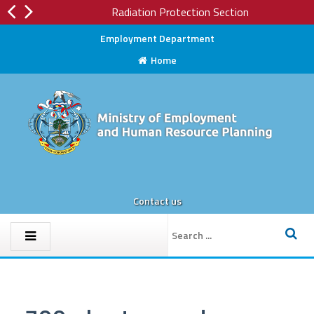
Radiation Protection Section
Employment Department
Home
Contact us