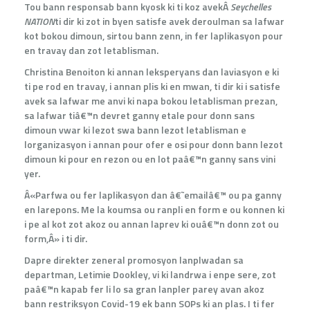
Tou bann responsab bann kyosk ki ti koz avekÂ
Seychelles
NATION
ti dir ki zot in byen satisfe avek deroulman sa lafwar
kot bokou dimoun, sirtou bann zenn, in fer laplikasyon pour
en travay dan zot letablisman.
Christina Benoiton ki annan leksperyans dan laviasyon e ki
ti pe rod en travay, i annan plis ki en mwan, ti dir ki i satisfe
avek sa lafwar me anvi ki napa bokou letablisman prezan,
sa lafwar tiâ€™n devret ganny etale pour donn sans
dimoun vwar ki lezot swa bann lezot letablisman e
lorganizasyon i annan pour ofer e osi pour donn bann lezot
dimoun ki pour en rezon ou en lot paâ€™n ganny sans vini
yer.
Â«Parfwa ou fer laplikasyon dan â€˜emailâ€™ ou pa ganny
en larepons. Me la koumsa ou ranpli en form e ou konnen ki
i pe al kot zot akoz ou annan laprev ki ouâ€™n donn zot ou
form,Â» i ti dir.
Dapre direkter zeneral promosyon lanplwadan sa
departman, Letimie Dookley, vi ki landrwa i enpe sere, zot
paâ€™n kapab fer li lo sa gran lanpler parey avan akoz
bann restriksyon Covid-19 ek bann SOPs ki an plas. I ti fer